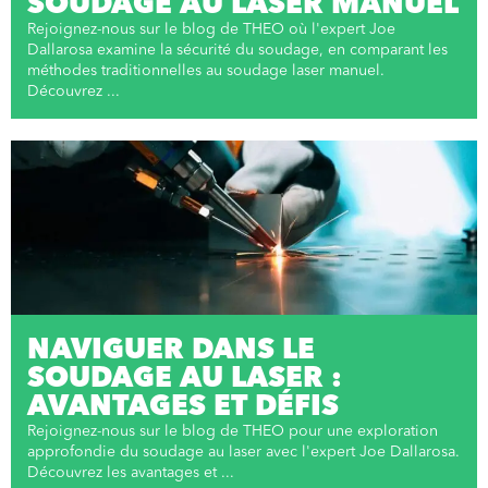
SOUDAGE AU LASER MANUEL
Rejoignez-nous sur le blog de THEO où l'expert Joe
Dallarosa examine la sécurité du soudage, en comparant les
méthodes traditionnelles au soudage laser manuel.
Découvrez ...
NAVIGUER DANS LE
SOUDAGE AU LASER :
AVANTAGES ET DÉFIS
Rejoignez-nous sur le blog de THEO pour une exploration
approfondie du soudage au laser avec l'expert Joe Dallarosa.
Découvrez les avantages et ...