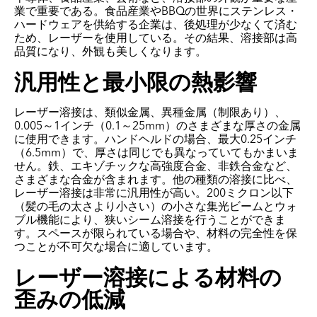
業で重要である。食品産業やBBQの世界にステンレス・
ハードウェアを供給する企業は、後処理が少なくて済む
ため、レーザーを使用している。その結果、溶接部は高
品質になり、外観も美しくなります。
汎用性と最小限の熱影響
レーザー溶接は、類似金属、異種金属（制限あり）、
0.005～1インチ（0.1～25mm）のさまざまな厚さの金属
に使用できます。ハンドヘルドの場合、最大0.25インチ
（6.5mm）で、厚さは同じでも異なっていてもかまいま
せん。鉄、エキゾチックな高強度合金、非鉄合金など、
さまざまな合金が含まれます。他の種類の溶接に比べ、
レーザー溶接は非常に汎用性が高い。200ミクロン以下
（髪の毛の太さより小さい）の小さな集光ビームとウォ
ブル機能により、狭いシーム溶接を行うことができま
す。スペースが限られている場合や、材料の完全性を保
つことが不可欠な場合に適しています。
レーザー溶接による材料の
歪みの低減