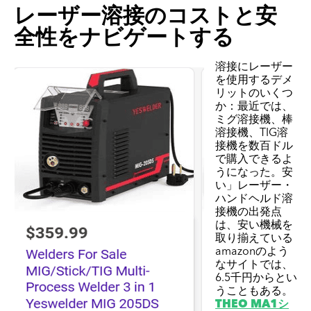
レーザー溶接のコストと安
全性をナビゲートする
溶接にレーザー
を使用するデメ
リットのいくつ
か：最近では、
ミグ溶接機、棒
溶接機、TIG溶
接機を数百ドル
で購入できるよ
うになった。安
い」レーザー・
ハンドヘルド溶
接機の出発点
は、安い機械を
取り揃えている
amazonのよう
なサイトでは、
6.5千円からとい
うこともある。
THEO MA1シ