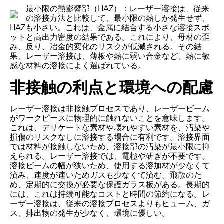
最小限の熱影響部（HAZ）：レーザー溶接は、従来
の溶接方法と比較して、最小限の熱しか発生せず、
HAZも小さい。これは、金属に結合する小さな溶接スポ
ットと高出力密度の結果である。これにより、母材の歪
み、反り、冶金的変化のリスクが低減される。その結
果、レーザー溶接は、薄板や熱に弱い合金など、熱に敏
感な材料の溶接によく選ばれている。
非接触の利点と環境への配慮
レーザー溶接は非接触プロセスであり、レーザービーム
がワークピースに物理的に触れないことを意味します。
これは、デリケートな素材や壊れやすい素材を、汚染や
損傷のリスクなしに溶接する場合に有利です。溶接界面
では材料が接触しないため、溶接部の汚染が最小限に抑
えられる。レーザー溶接では、電極や研ぎが不要です。
溶接ビームの幅が狭いため、使用する溶加材が少なくて
済み、速度が速いためガスも少なくて済む。飛散のた
め、定期的に交換が必要な保護ガラス板がある。長期的
には、これは持続可能なコストと時間の節約になる。レ
ーザー溶接は、従来の溶接プロセスよりもヒューム、ガ
ス、排出物の発生が少なく、環境に優しい。