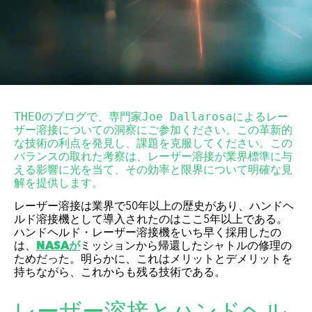
THEOのブログで、専門家Joe Dallarosaによるレー
ザー溶接についての洞察にご参加ください。この革新的
な技術の利点を発見し、課題を克服してください。この
バランスの取れた考察は、レーザー溶接が業界標準に与
える影響に光を当て、その効率と限界について明確な見
解を提供します。 
レーザー溶接は業界で50年以上の歴史があり、ハンドヘ
ルド溶接機として導入されたのはここ5年以上である。
ハンドヘルド・レーザー溶接機をいち早く採用したの
は、
NASAが
ミッションから帰還したシャトルの修理の
ためだった。明らかに、これはメリットとデメリットを
持ちながら、これからも残る技術である。