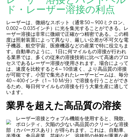
レーザー溶接とハンドヘル
ド・レーザー溶接の利点
レーザーは、微細なスポット（通常50～900ミクロン、
0.002～0.035インチ）に光を集光することができる。レ
ーザー溶接は非常に微細で正確かつ精密である。この精
度は照射装置によって異なり、厳しい公差が不可欠な電
子機器、航空宇宙、医療機器などの産業で特に役立ちま
す。自動車のように、1日に何マイルもの溶接が行われ
る業界では、多くの従来の溶接技術に比べて高速のプロ
セスであるレーザー溶接が使用されます。場合によって
は、速度を比較すると4～10倍速く、より高品質の溶接
が可能です。小型で集光されたレーザービームは、毎分
40～400インチ（1～10 M/分）で溶接を行うことができ
るため、毎日何マイルもの溶接を行う大量生産に適して
います。
業界を超えた高品質の溶接
レーザー溶接とウォブル機能を使用すると、飛散、
ポロシティ、欠陥の少ない高品質のクリーンな溶接
部（カバーガスあり）が得られます。これは、自動車、
半導体、食品産業、芸術など、溶接部の外観が重要な産