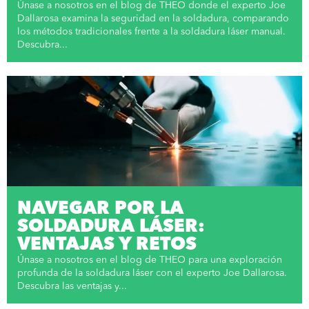
Únase a nosotros en el blog de THEO donde el experto Joe
Dallarosa examina la seguridad en la soldadura, comparando
los métodos tradicionales frente a la soldadura láser manual.
Descubra...
NAVEGAR POR LA
SOLDADURA LÁSER:
VENTAJAS Y RETOS
Únase a nosotros en el blog de THEO para una exploración
profunda de la soldadura láser con el experto Joe Dallarosa.
Descubra las ventajas y...