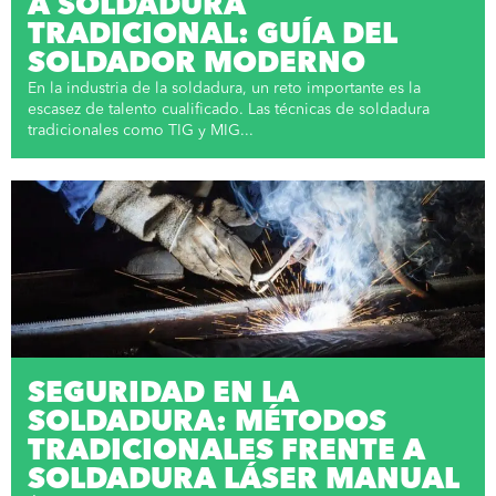
A SOLDADURA
TRADICIONAL: GUÍA DEL
SOLDADOR MODERNO
En la industria de la soldadura, un reto importante es la
escasez de talento cualificado. Las técnicas de soldadura
tradicionales como TIG y MIG...
SEGURIDAD EN LA
SOLDADURA: MÉTODOS
TRADICIONALES FRENTE A
SOLDADURA LÁSER MANUAL