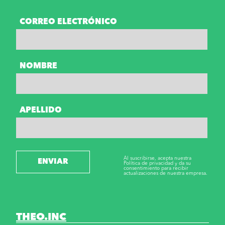
CORREO ELECTRÓNICO
NOMBRE
APELLIDO
Al suscribirse, acepta nuestra
ENVIAR
Política de privacidad y da su
consentimiento para recibir
actualizaciones de nuestra empresa.
THEO.INC