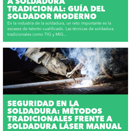
A SOLDADURA
TRADICIONAL: GUÍA DEL
SOLDADOR MODERNO
En la industria de la soldadura, un reto importante es la
escasez de talento cualificado. Las técnicas de soldadura
tradicionales como TIG y MIG...
SEGURIDAD EN LA
SOLDADURA: MÉTODOS
TRADICIONALES FRENTE A
SOLDADURA LÁSER MANUAL