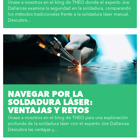
Únase a nosotros en el blog de THEO donde el experto Joe
Dallarosa examina la seguridad en la soldadura, comparando
los métodos tradicionales frente a la soldadura láser manual.
Descubra...
NAVEGAR POR LA
SOLDADURA LÁSER:
VENTAJAS Y RETOS
Únase a nosotros en el blog de THEO para una exploración
profunda de la soldadura láser con el experto Joe Dallarosa.
Descubra las ventajas y...