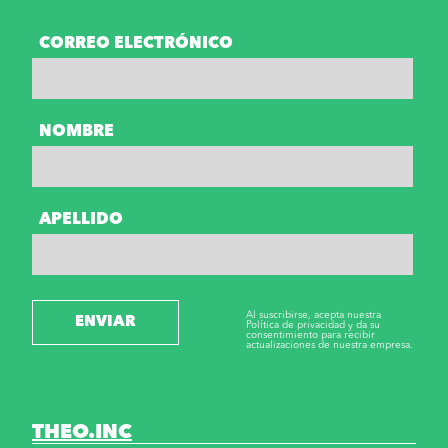
CORREO ELECTRÓNICO
NOMBRE
APELLIDO
Al suscribirse, acepta nuestra
ENVIAR
Política de privacidad y da su
consentimiento para recibir
actualizaciones de nuestra empresa.
THEO.INC